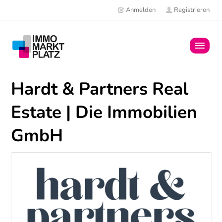
Anmelden
Registrieren
Home
Hardt & Partners Real
Immobilien
Estate | Die Immobilien
Mitglieder
GmbH
News