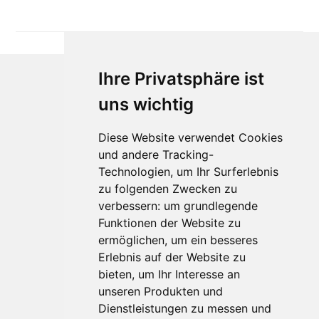
Ihre Privatsphäre ist
uns wichtig
Diese Website verwendet Cookies
und andere Tracking-
Technologien, um Ihr Surferlebnis
zu folgenden Zwecken zu
Für Makler:innen
verbessern:
um grundlegende
Über Uns
Funktionen der Website zu
Vorteile
ermöglichen
,
um ein besseres
Kontakt
Erlebnis auf der Website zu
Software Partner
bieten
,
um Ihr Interesse an
Teilnahme
unseren Produkten und
Dienstleistungen zu messen und
FAQ