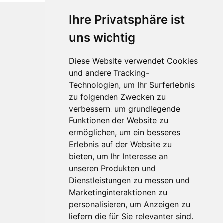
Ihre Privatsphäre ist
uns wichtig
Diese Website verwendet Cookies
und andere Tracking-
Technologien, um Ihr Surferlebnis
zu folgenden Zwecken zu
Für Makler:innen
verbessern:
um grundlegende
Über Uns
Funktionen der Website zu
Vorteile
ermöglichen
,
um ein besseres
Kontakt
Erlebnis auf der Website zu
Software Partner
bieten
,
um Ihr Interesse an
Teilnahme
unseren Produkten und
Dienstleistungen zu messen und
FAQ
Marketinginteraktionen zu
personalisieren
,
um Anzeigen zu
Für Makler:innen
liefern die für Sie relevanter sind
.