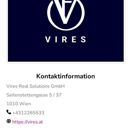
Kontaktinformation
Vires Real Solutions GmbH
Seitenstettengasse 5 / 37
1010
Wien
+4312265533
https://vires.at