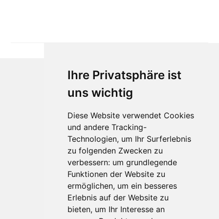
Ihre Privatsphäre ist
uns wichtig
Diese Website verwendet Cookies
und andere Tracking-
Technologien, um Ihr Surferlebnis
zu folgenden Zwecken zu
Für Makler:innen
verbessern:
um grundlegende
Über Uns
Funktionen der Website zu
Vorteile
ermöglichen
,
um ein besseres
Kontakt
Erlebnis auf der Website zu
Software Partner
bieten
,
um Ihr Interesse an