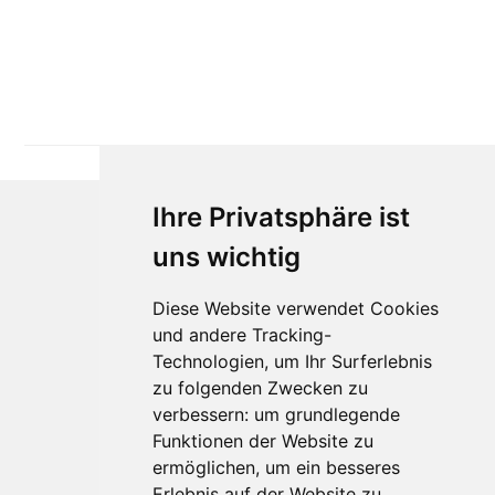
Ihre Privatsphäre ist
uns wichtig
Diese Website verwendet Cookies
und andere Tracking-
Technologien, um Ihr Surferlebnis
zu folgenden Zwecken zu
Für Makler:innen
verbessern:
um grundlegende
Über Uns
Funktionen der Website zu
Vorteile
ermöglichen
,
um ein besseres
Kontakt
Erlebnis auf der Website zu