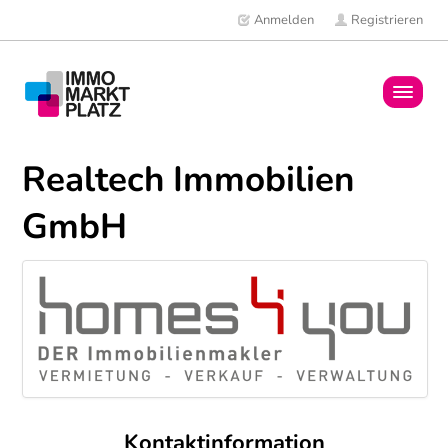
Anmelden
Registrieren
Home
Realtech Immobilien
Immobilien
GmbH
Mitglieder
News
Kontaktinformation