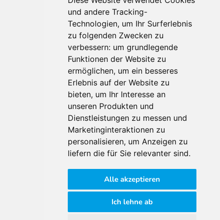
Diese Website verwendet Cookies
und andere Tracking-
Technologien, um Ihr Surferlebnis
Für Makler:innen
zu folgenden Zwecken zu
verbessern:
um grundlegende
Über Uns
Funktionen der Website zu
Vorteile
ermöglichen
,
um ein besseres
Kontakt
Erlebnis auf der Website zu
Software Partner
bieten
,
um Ihr Interesse an
Teilnahme
unseren Produkten und
FAQ
Dienstleistungen zu messen und
Marketinginteraktionen zu
personalisieren
,
um Anzeigen zu
Für Makler:innen
liefern die für Sie relevanter sind
.
Impressum
Alle akzeptieren
AGB
Datenschutzklärung
Ich lehne ab
Cookie Richtlinie