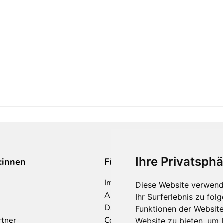
Ihre Privatsphä
:innen
Für Makler:innen
Impressum
Diese Website verwend
AGB
Ihr Surferlebnis zu fo
Datenschutzklärung
Funktionen der Websit
rtner
Cookie Richtlinie
Website zu bieten
,
um I