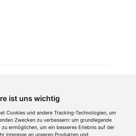
re ist uns wichtig
Immobilienmarktplatz Newsletter
Erhalten Sie regelmäßig Neuigkeiten und
et Cookies und andere Tracking-Technologien, um
Serviceangebote zu Themen rund um die
lgenden Zwecken zu verbessern:
um grundlegende
Immobilie.
e zu ermöglichen
,
um ein besseres Erlebnis auf der
hr Interesse an unseren Produkten und