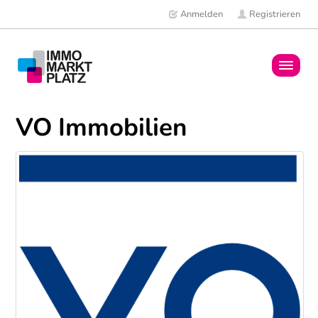
Anmelden
Registrieren
Home
VO Immobilien
Immobilien
Mitglieder
News