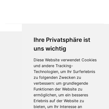
Ihre Privatsphäre ist
uns wichtig
Diese Website verwendet Cookies
und andere Tracking-
Technologien, um Ihr Surferlebnis
Für Makler:innen
zu folgenden Zwecken zu
verbessern:
um grundlegende
Über Uns
Funktionen der Website zu
Vorteile
ermöglichen
,
um ein besseres
Kontakt
Erlebnis auf der Website zu
Software Partner
bieten
,
um Ihr Interesse an