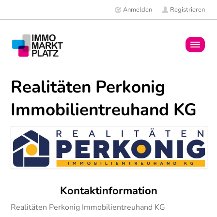
Anmelden
Registrieren
Home
Realitäten Perkonig
Immobilien
Immobilientreuhand KG
Mitglieder
News
Kontaktinformation
Realitäten Perkonig Immobilientreuhand KG