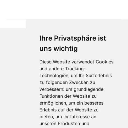
Ihre Privatsphäre ist
uns wichtig
Diese Website verwendet Cookies
und andere Tracking-
Technologien, um Ihr Surferlebnis
Für Makler:innen
zu folgenden Zwecken zu
verbessern:
um grundlegende
Über Uns
Funktionen der Website zu
Vorteile
ermöglichen
,
um ein besseres
Kontakt
Erlebnis auf der Website zu
Software Partner
bieten
,
um Ihr Interesse an
Teilnahme
unseren Produkten und