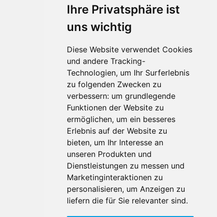
Ihre Privatsphäre ist
uns wichtig
Diese Website verwendet Cookies
und andere Tracking-
Technologien, um Ihr Surferlebnis
zu folgenden Zwecken zu
Für Makler:innen
verbessern:
um grundlegende
Über Uns
Funktionen der Website zu
Vorteile
ermöglichen
,
um ein besseres
Kontakt
Erlebnis auf der Website zu
Software Partner
bieten
,
um Ihr Interesse an
Teilnahme
unseren Produkten und
Dienstleistungen zu messen und
FAQ
Marketinginteraktionen zu
personalisieren
,
um Anzeigen zu
Für Makler:innen
liefern die für Sie relevanter sind
.