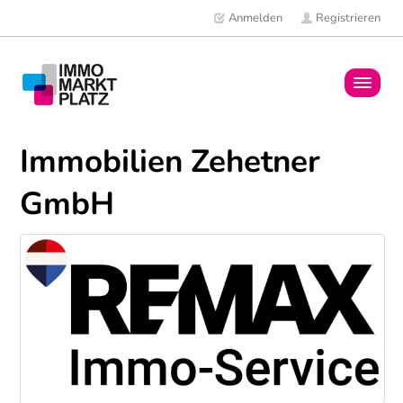
Anmelden
Registrieren
Home
Immobilien Zehetner
Immobilien
GmbH
Mitglieder
News