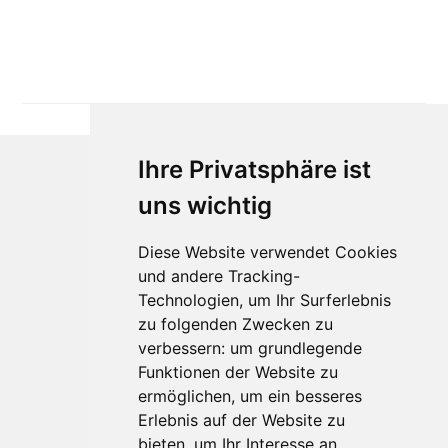
Ihre Privatsphäre ist
uns wichtig
Diese Website verwendet Cookies
und andere Tracking-
Technologien, um Ihr Surferlebnis
Für Makler:innen
zu folgenden Zwecken zu
verbessern:
um grundlegende
Über Uns
Funktionen der Website zu
Vorteile
ermöglichen
,
um ein besseres
Kontakt
Erlebnis auf der Website zu
Software Partner
bieten
,
um Ihr Interesse an