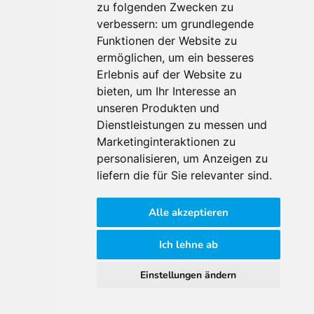
Für Makler:innen
zu folgenden Zwecken zu
verbessern:
um grundlegende
Über Uns
Funktionen der Website zu
Vorteile
ermöglichen
,
um ein besseres
Kontakt
Erlebnis auf der Website zu
Software Partner
bieten
,
um Ihr Interesse an
Teilnahme
unseren Produkten und
FAQ
Dienstleistungen zu messen und
Marketinginteraktionen zu
personalisieren
,
um Anzeigen zu
Für Makler:innen
liefern die für Sie relevanter sind
.
Impressum
Alle akzeptieren
AGB
Datenschutzklärung
Ich lehne ab
Cookie Richtlinie
Einstellungen ändern
© 2026 Immomarktplatz Österreich