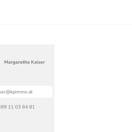
Margaretha
Kaiser
iser@kpimmo.at
699 11 03 84 81