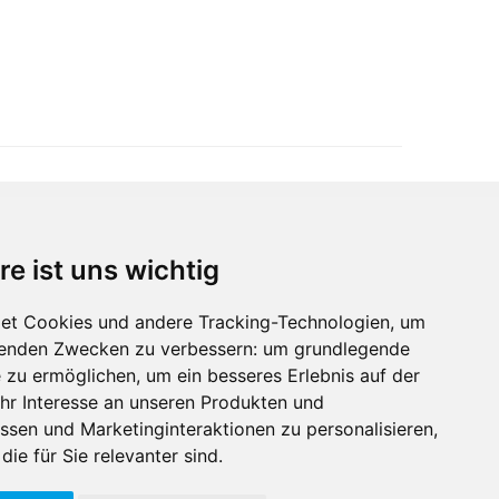
re ist uns wichtig
Immobilienmarktplatz Newsletter
Erhalten Sie regelmäßig Neuigkeiten und
et Cookies und andere Tracking-Technologien, um
Serviceangebote zu Themen rund um die
lgenden Zwecken zu verbessern:
um grundlegende
Immobilie.
e zu ermöglichen
,
um ein besseres Erlebnis auf der
hr Interesse an unseren Produkten und
ssen und Marketinginteraktionen zu personalisieren
,
die für Sie relevanter sind
.