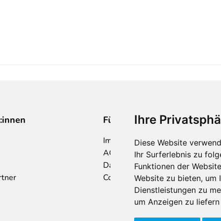
Ihre Privatsphä
:innen
Für Makler:innen
Impressum
Diese Website verwend
AGB
Ihr Surferlebnis zu fo
Datenschutzklärung
Funktionen der Websit
rtner
Cookie Richtlinie
Website zu bieten
,
um I
Dienstleistungen zu me
um Anzeigen zu liefern 