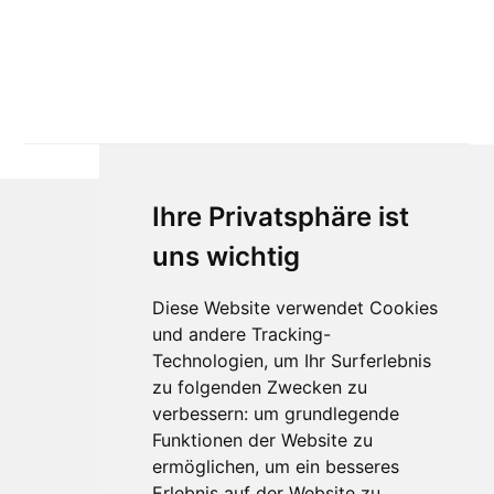
Ihre Privatsphäre ist
uns wichtig
Diese Website verwendet Cookies
und andere Tracking-
Technologien, um Ihr Surferlebnis
Für Makler:innen
zu folgenden Zwecken zu
verbessern:
um grundlegende
Über Uns
Funktionen der Website zu
Vorteile
ermöglichen
,
um ein besseres
Kontakt
Erlebnis auf der Website zu