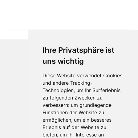
Ihre Privatsphäre ist
uns wichtig
Diese Website verwendet Cookies
und andere Tracking-
Technologien, um Ihr Surferlebnis
zu folgenden Zwecken zu
Für Makler:innen
verbessern:
um grundlegende
Über Uns
Funktionen der Website zu
Vorteile
ermöglichen
,
um ein besseres
Kontakt
Erlebnis auf der Website zu
Software Partner
bieten
,
um Ihr Interesse an