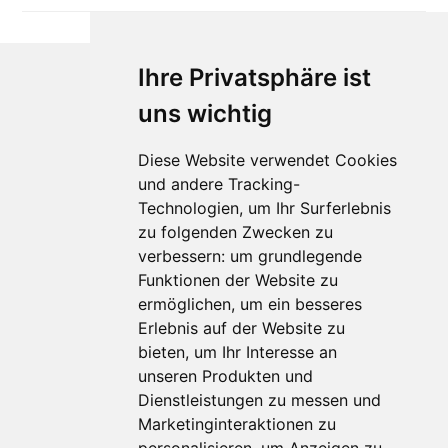
Ihre Privatsphäre ist
uns wichtig
Diese Website verwendet Cookies
und andere Tracking-
Technologien, um Ihr Surferlebnis
Für Makler:innen
zu folgenden Zwecken zu
verbessern:
um grundlegende
Über Uns
Funktionen der Website zu
Vorteile
ermöglichen
,
um ein besseres
Kontakt
Erlebnis auf der Website zu
Software Partner
bieten
,
um Ihr Interesse an
Teilnahme
unseren Produkten und
FAQ
Dienstleistungen zu messen und
Marketinginteraktionen zu