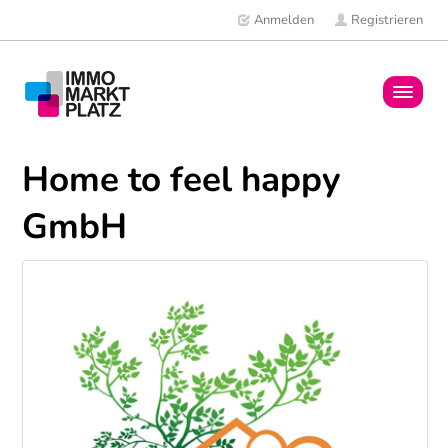
Anmelden
Registrieren
Home
Home to feel happy
Immobilien
GmbH
Mitglieder
News