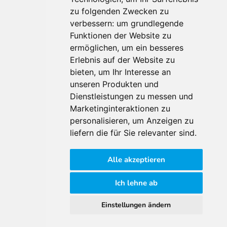
Für Makler:innen
zu folgenden Zwecken zu
verbessern:
um grundlegende
Über Uns
Funktionen der Website zu
Vorteile
ermöglichen
,
um ein besseres
Kontakt
Erlebnis auf der Website zu
Software Partner
bieten
,
um Ihr Interesse an
Teilnahme
unseren Produkten und
FAQ
Dienstleistungen zu messen und
Marketinginteraktionen zu
personalisieren
,
um Anzeigen zu
Für Makler:innen
liefern die für Sie relevanter sind
.
Impressum
Alle akzeptieren
AGB
Datenschutzklärung
Ich lehne ab
Cookie Richtlinie
Einstellungen ändern