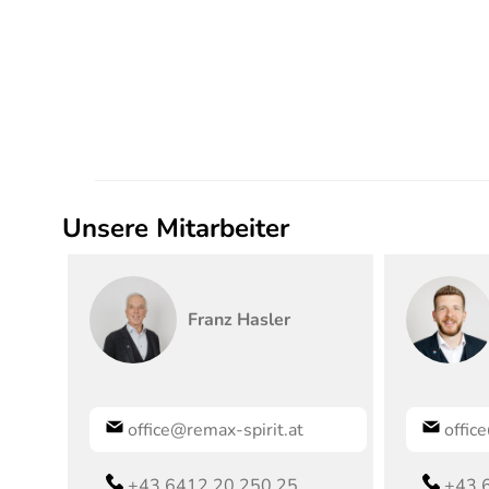
Unsere Mitarbeiter
Franz
Hasler
office@remax-spirit.at
offic
+43 6412 20 250 25
+43 