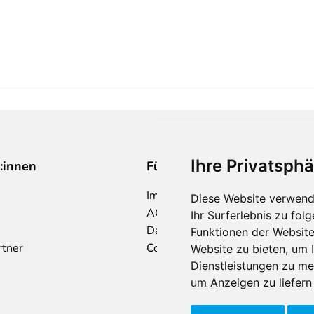
Ihre Privatsphä
:innen
Für Makler:innen
Impressum
Diese Website verwend
AGB
Ihr Surferlebnis zu fo
Datenschutzklärung
Funktionen der Websit
rtner
Cookie Richtlinie
Website zu bieten
,
um I
Dienstleistungen zu me
um Anzeigen zu liefern 