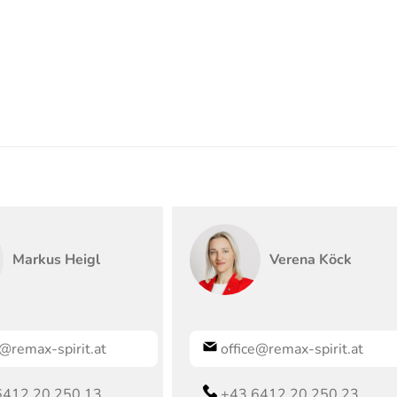
Markus
Heigl
Verena
Köck
e@remax-spirit.at
office@remax-spirit.at
6412 20 250 13
+43 6412 20 250 23