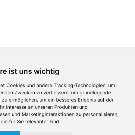
re ist uns wichtig
Immobilienmarktplatz Newsletter
Erhalten Sie regelmäßig Neuigkeiten und
et Cookies und andere Tracking-Technologien, um
Serviceangebote zu Themen rund um die
lgenden Zwecken zu verbessern:
um grundlegende
Immobilie.
e zu ermöglichen
,
um ein besseres Erlebnis auf der
hr Interesse an unseren Produkten und
ssen und Marketinginteraktionen zu personalisieren
,
die für Sie relevanter sind
.