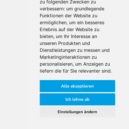
Für Makler:innen
zu folgenden Zwecken zu
verbessern:
um grundlegende
Über Uns
Funktionen der Website zu
Vorteile
ermöglichen
,
um ein besseres
Kontakt
Erlebnis auf der Website zu
Software Partner
bieten
,
um Ihr Interesse an
Teilnahme
unseren Produkten und
FAQ
Dienstleistungen zu messen und
Marketinginteraktionen zu
personalisieren
,
um Anzeigen zu
Für Makler:innen
liefern die für Sie relevanter sind
.
Impressum
Alle akzeptieren
AGB
Datenschutzklärung
Ich lehne ab
Cookie Richtlinie
Einstellungen ändern
© 2026 Immomarktplatz Österreich