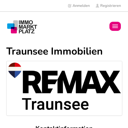
Anmelden
Registrieren
Home
Traunsee Immobilien
Immobilien
Mitglieder
News