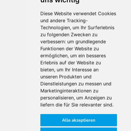
Diese Website verwendet Cookies
und andere Tracking-
Technologien, um Ihr Surferlebnis
Für Makler:innen
zu folgenden Zwecken zu
verbessern:
um grundlegende
Über Uns
Funktionen der Website zu
Vorteile
ermöglichen
,
um ein besseres
Kontakt
Erlebnis auf der Website zu
Software Partner
bieten
,
um Ihr Interesse an
Teilnahme
unseren Produkten und
FAQ
Dienstleistungen zu messen und
Marketinginteraktionen zu
personalisieren
,
um Anzeigen zu
Für Makler:innen
liefern die für Sie relevanter sind
.
Impressum
Alle akzeptieren
AGB
Datenschutzklärung