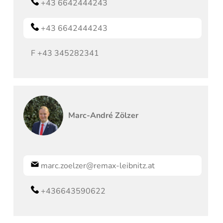
+43 6642444243
+43 6642444243
F
+43 345282341
Marc-André
Zölzer
marc.zoelzer@remax-leibnitz.at
+436643590622