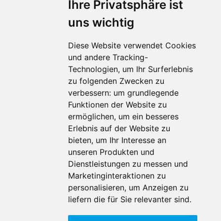
Ihre Privatsphäre ist
uns wichtig
Diese Website verwendet Cookies
und andere Tracking-
Technologien, um Ihr Surferlebnis
zu folgenden Zwecken zu
Für Makler:innen
verbessern:
um grundlegende
Über Uns
Funktionen der Website zu
Vorteile
ermöglichen
,
um ein besseres
Kontakt
Erlebnis auf der Website zu
Software Partner
bieten
,
um Ihr Interesse an
Teilnahme
unseren Produkten und
Dienstleistungen zu messen und
FAQ
Marketinginteraktionen zu
personalisieren
,
um Anzeigen zu
Für Makler:innen
liefern die für Sie relevanter sind
.
Impressum