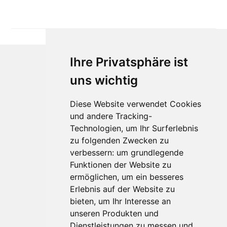
Ihre Privatsphäre ist
uns wichtig
Diese Website verwendet Cookies
und andere Tracking-
Technologien, um Ihr Surferlebnis
Für Makler:innen
zu folgenden Zwecken zu
verbessern:
um grundlegende
Über Uns
Funktionen der Website zu
Vorteile
ermöglichen
,
um ein besseres
Kontakt
Erlebnis auf der Website zu
Software Partner
bieten
,
um Ihr Interesse an
Teilnahme
unseren Produkten und
FAQ
Dienstleistungen zu messen und