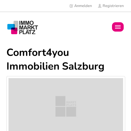
Anmelden
Registrieren
Home
Comfort4you
Immobilien
Immobilien Salzburg
Mitglieder
News