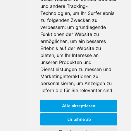
und andere Tracking-
Technologien, um Ihr Surferlebnis
Für Makler:innen
zu folgenden Zwecken zu
verbessern:
um grundlegende
Über Uns
Funktionen der Website zu
Vorteile
ermöglichen
,
um ein besseres
Kontakt
Erlebnis auf der Website zu
Software Partner
bieten
,
um Ihr Interesse an
Teilnahme
unseren Produkten und
FAQ
Dienstleistungen zu messen und
Marketinginteraktionen zu
personalisieren
,
um Anzeigen zu
Für Makler:innen
liefern die für Sie relevanter sind
.
Impressum
Alle akzeptieren
AGB
Datenschutzklärung
Ich lehne ab
Cookie Richtlinie