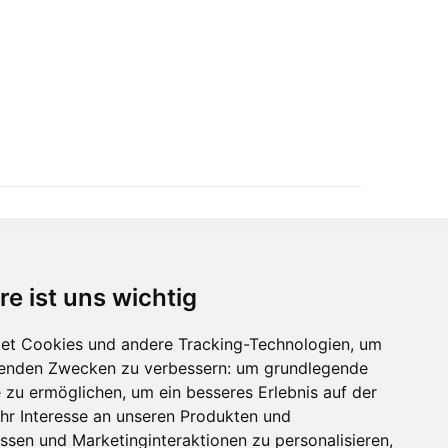
re ist uns wichtig
Immobilienmarktplatz Newsletter
Erhalten Sie regelmäßig Neuigkeiten und
et Cookies und andere Tracking-Technologien, um
Serviceangebote zu Themen rund um die
lgenden Zwecken zu verbessern:
um grundlegende
Immobilie.
e zu ermöglichen
,
um ein besseres Erlebnis auf der
hr Interesse an unseren Produkten und
ssen und Marketinginteraktionen zu personalisieren
,