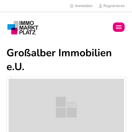
Anmelden
Registrieren
Home
Großalber Immobilien
Immobilien
e.U.
Mitglieder
News