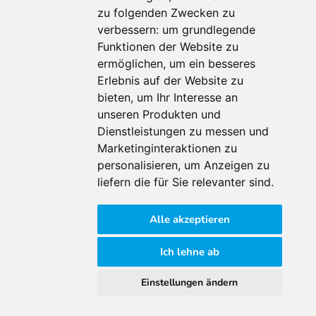
Für Makler:innen
zu folgenden Zwecken zu
verbessern:
um grundlegende
Über Uns
Funktionen der Website zu
Vorteile
ermöglichen
,
um ein besseres
Kontakt
Erlebnis auf der Website zu
Software Partner
bieten
,
um Ihr Interesse an
Teilnahme
unseren Produkten und
FAQ
Dienstleistungen zu messen und
Marketinginteraktionen zu
personalisieren
,
um Anzeigen zu
Für Makler:innen
liefern die für Sie relevanter sind
.
Impressum
Alle akzeptieren
AGB
Datenschutzklärung
Ich lehne ab
Cookie Richtlinie
Einstellungen ändern