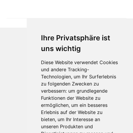
Ihre Privatsphäre ist
uns wichtig
Diese Website verwendet Cookies
und andere Tracking-
Technologien, um Ihr Surferlebnis
Für Makler:innen
zu folgenden Zwecken zu
verbessern:
um grundlegende
Über Uns
Funktionen der Website zu
Vorteile
ermöglichen
,
um ein besseres
Kontakt
Erlebnis auf der Website zu
Software Partner
bieten
,
um Ihr Interesse an
Teilnahme
unseren Produkten und