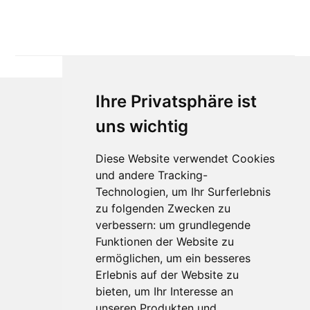
Ihre Privatsphäre ist
uns wichtig
Diese Website verwendet Cookies
und andere Tracking-
Technologien, um Ihr Surferlebnis
Für Makler:innen
zu folgenden Zwecken zu
verbessern:
um grundlegende
Über Uns
Funktionen der Website zu
Vorteile
ermöglichen
,
um ein besseres
Kontakt
Erlebnis auf der Website zu
Software Partner
bieten
,
um Ihr Interesse an
Teilnahme
unseren Produkten und