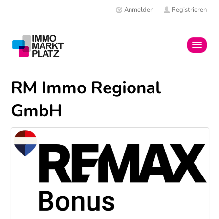
Anmelden
Registrieren
Home
RM Immo Regional
Immobilien
GmbH
Mitglieder
News