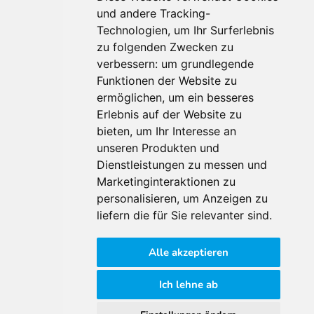
und andere Tracking-
Technologien, um Ihr Surferlebnis
Für Makler:innen
zu folgenden Zwecken zu
verbessern:
um grundlegende
Über Uns
Funktionen der Website zu
Vorteile
ermöglichen
,
um ein besseres
Kontakt
Erlebnis auf der Website zu
Software Partner
bieten
,
um Ihr Interesse an
Teilnahme
unseren Produkten und
FAQ
Dienstleistungen zu messen und
Marketinginteraktionen zu
personalisieren
,
um Anzeigen zu
Für Makler:innen
liefern die für Sie relevanter sind
.
Impressum
Alle akzeptieren
AGB
Datenschutzklärung
Ich lehne ab
Cookie Richtlinie