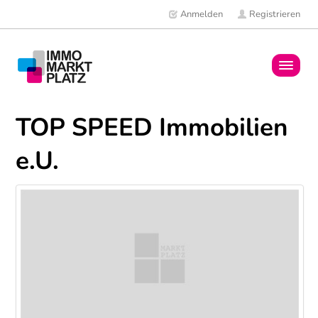
Anmelden
Registrieren
Home
TOP SPEED Immobilien
Immobilien
e.U.
Mitglieder
News