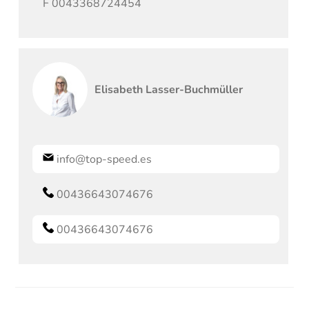
F
0043368724454
Elisabeth
Lasser-Buchmüller
info@top-speed.es
00436643074676
00436643074676