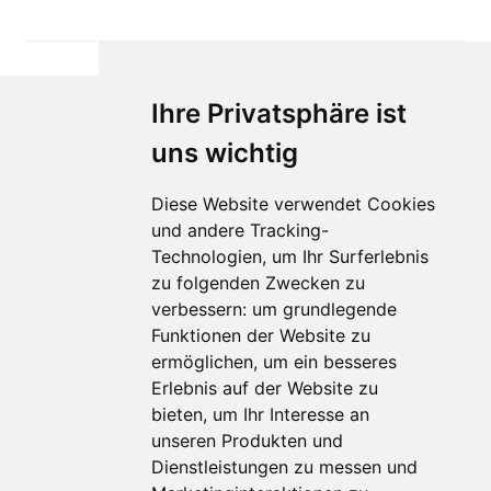
Ihre Privatsphäre ist
uns wichtig
Diese Website verwendet Cookies
und andere Tracking-
Technologien, um Ihr Surferlebnis
zu folgenden Zwecken zu
Für Makler:innen
verbessern:
um grundlegende
Über Uns
Funktionen der Website zu
Vorteile
ermöglichen
,
um ein besseres
Kontakt
Erlebnis auf der Website zu
Software Partner
bieten
,
um Ihr Interesse an
Teilnahme
unseren Produkten und
Dienstleistungen zu messen und
FAQ