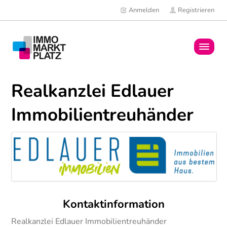
Anmelden
Registrieren
Home
Realkanzlei Edlauer
Immobilien
Immobilientreuhänder
Mitglieder
News
Kontaktinformation
Realkanzlei Edlauer Immobilientreuhänder