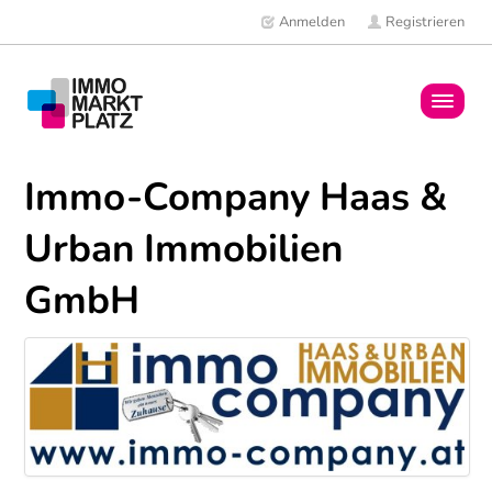
Anmelden
Registrieren
Home
Immo-Company Haas &
Immobilien
Urban Immobilien
Mitglieder
GmbH
News