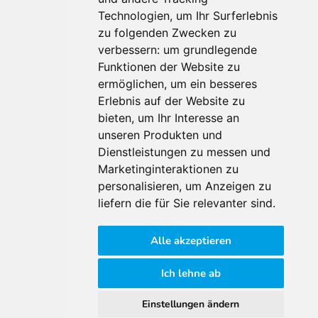
Technologien, um Ihr Surferlebnis
Für Makler:innen
zu folgenden Zwecken zu
verbessern:
um grundlegende
Über Uns
Funktionen der Website zu
Vorteile
ermöglichen
,
um ein besseres
Kontakt
Erlebnis auf der Website zu
Software Partner
bieten
,
um Ihr Interesse an
Teilnahme
unseren Produkten und
FAQ
Dienstleistungen zu messen und
Marketinginteraktionen zu
personalisieren
,
um Anzeigen zu
Für Makler:innen
liefern die für Sie relevanter sind
.
Impressum
Alle akzeptieren
AGB
Datenschutzklärung
Ich lehne ab
Cookie Richtlinie
Einstellungen ändern