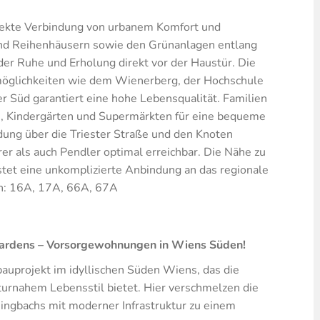
rfekte Verbindung von urbanem Komfort und
 und Reihenhäusern sowie den Grünanlagen entlang
der Ruhe und Erholung direkt vor der Haustür. Die
möglichkeiten wie dem Wienerberg, der Hochschule
Süd garantiert eine hohe Lebensqualität. Familien
en, Kindergärten und Supermärkten für eine bequeme
dung über die Triester Straße und den Knoten
rer als auch Pendler optimal erreichbar. Die Nähe zu
et eine unkomplizierte Anbindung an das regionale
en: 16A, 17A, 66A, 67A
ng Gardens – Vorsorgewohnungen in Wiens Süden!
auprojekt im idyllischen Süden Wiens, das die
turnahem Lebensstil bietet. Hier verschmelzen die
ngbachs mit moderner Infrastruktur zu einem