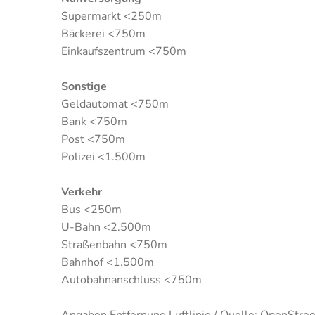
Supermarkt <250m
Bäckerei <750m
Einkaufszentrum <750m
Sonstige
Geldautomat <750m
Bank <750m
Post <750m
Polizei <1.500m
Verkehr
Bus <250m
U-Bahn <2.500m
Straßenbahn <750m
Bahnhof <1.500m
Autobahnanschluss <750m
Angaben Entfernung Luftlinie / Quelle: OpenStre