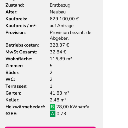
Zustand:
Erstbezug
Alter:
Neubau
Kaufpreis:
629.100,00
€
Kaufpreis / m²:
auf Anfrage
Provision:
Provision bezahlt der
Abgeber.
Betriebskosten:
328,37 €
MwSt Gesamt:
32,84 €
Wohnfläche:
116,89 m²
Zimmer:
5
Bäder:
2
WC:
2
Terrassen:
1
Garten:
41,83 m²
Keller:
2,48 m²
Heizwärmebedarf:
B
28,00 kWh/m²a
fGEE:
A
0,73