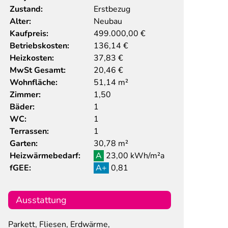
Zustand:
Erstbezug
Alter:
Neubau
Kaufpreis:
499.000,00
€
Betriebskosten:
136,14 €
Heizkosten:
37,83 €
MwSt Gesamt:
20,46 €
Wohnfläche:
51,14 m²
Zimmer:
1,50
Bäder:
1
WC:
1
Terrassen:
1
Garten:
30,78 m²
Heizwärmebedarf:
A
23,00 kWh/m²a
fGEE:
A+
0,81
Ausstattung
Parkett, Fliesen, Erdwärme,