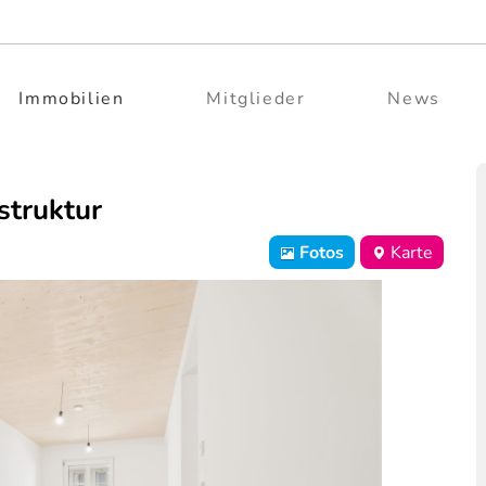
Immobilien
Mitglieder
News
astruktur
Fotos
Karte