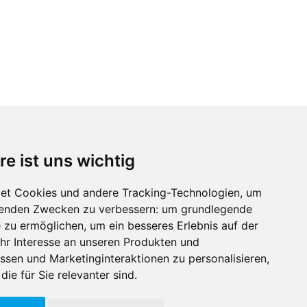
re ist uns wichtig
Immobilienmarktplatz Newsletter
Erhalten Sie regelmäßig Neuigkeiten und
et Cookies und andere Tracking-Technologien, um
Serviceangebote zu Themen rund um die
lgenden Zwecken zu verbessern:
um grundlegende
Immobilie.
e zu ermöglichen
,
um ein besseres Erlebnis auf der
hr Interesse an unseren Produkten und
ssen und Marketinginteraktionen zu personalisieren
,
die für Sie relevanter sind
.