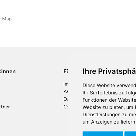
etMap
Ihre Privatsphä
:innen
Für Makler:innen
Impressum
Diese Website verwend
AGB
Ihr Surferlebnis zu fo
Datenschutzklärung
Funktionen der Websit
rtner
Cookie Richtlinie
Website zu bieten
,
um I
Dienstleistungen zu me
um Anzeigen zu liefern 