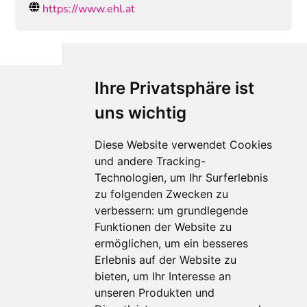
https://www.ehl.at
Ihre Privatsphäre ist
uns wichtig
Diese Website verwendet Cookies
und andere Tracking-
Technologien, um Ihr Surferlebnis
zu folgenden Zwecken zu
Für Makler:innen
verbessern:
um grundlegende
Über Uns
Funktionen der Website zu
Vorteile
ermöglichen
,
um ein besseres
Kontakt
Erlebnis auf der Website zu
Software Partner
bieten
,
um Ihr Interesse an
Teilnahme
unseren Produkten und