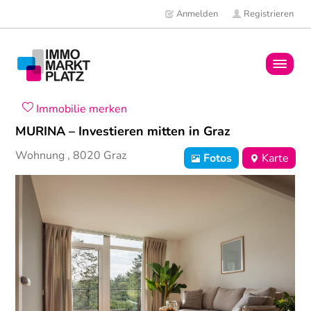
Anmelden
Registrieren
Home
Immobilie merken
MURINA – Investieren mitten in Graz
Immobilien
Wohnung
,
8020
Graz
Fotos
Karte
Mitglieder
News