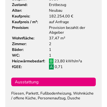
Zustand:
Erstbezug
Alter:
Neubau
Kaufpreis:
182.254,00
€
Kaufpreis / m²:
auf Anfrage
Provision:
Provision bezahlt der
Abgeber
Wohnfläche:
37,47 m²
Zimmer:
2
Bäder:
1
WC:
1
Heizwärmebedarf:
B
23,80 kWh/m²a
fGEE:
A
0,71
Ausstattung
Fliesen, Parkett, Fußbodenheizung, Wohnküche
/ offene Küche, Personenaufzug, Dusche