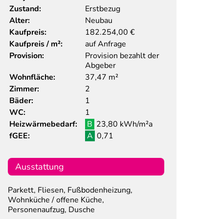
Zustand:
Erstbezug
Alter:
Neubau
Kaufpreis:
182.254,00
€
Kaufpreis / m²:
auf Anfrage
Provision:
Provision bezahlt der
Abgeber
Wohnfläche:
37,47 m²
Zimmer:
2
Bäder:
1
WC:
1
Heizwärmebedarf:
B
23,80 kWh/m²a
fGEE:
A
0,71
Ausstattung
Parkett, Fliesen, Fußbodenheizung,
Wohnküche / offene Küche,
Personenaufzug, Dusche