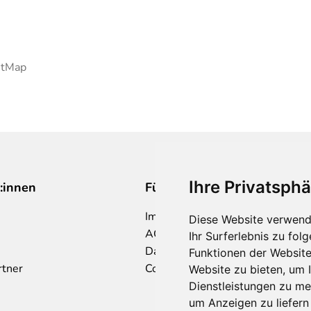
etMap
Ihre Privatsphä
:innen
Für Makler:innen
Impressum
Diese Website verwend
AGB
Ihr Surferlebnis zu fo
Datenschutzklärung
Funktionen der Websit
rtner
Cookie Richtlinie
Website zu bieten
,
um I
Dienstleistungen zu me
um Anzeigen zu liefern 