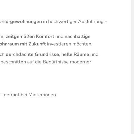
orsorgewohnungen
in hochwertiger Ausführung –
en
,
zeitgemäßen Komfort
und
nachhaltige
hnraum mit Zukunft
investieren möchten.
rch
durchdachte Grundrisse
,
helle Räume
und
ugeschnitten auf die Bedürfnisse moderner
– gefragt bei Mieter:innen