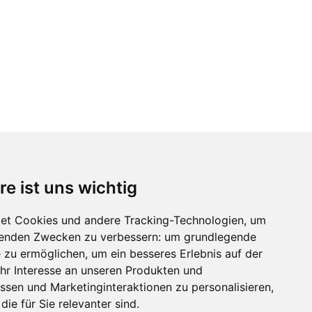
re ist uns wichtig
Immobilienmarktplatz Newsletter
Erhalten Sie regelmäßig Neuigkeiten und
et Cookies und andere Tracking-Technologien, um
Serviceangebote zu Themen rund um die
lgenden Zwecken zu verbessern:
um grundlegende
Immobilie.
e zu ermöglichen
,
um ein besseres Erlebnis auf der
hr Interesse an unseren Produkten und
ssen und Marketinginteraktionen zu personalisieren
,
die für Sie relevanter sind
.