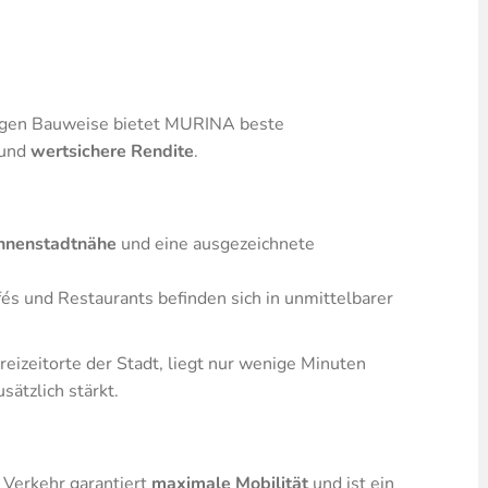
tigen Bauweise bietet MURINA beste
und
wertsichere Rendite
.
nnenstadtnähe
und eine ausgezeichnete
és und Restaurants befinden sich in unmittelbarer
Freizeitorte der Stadt, liegt nur wenige Minuten
sätzlich stärkt.
 Verkehr garantiert
maximale Mobilität
und ist ein