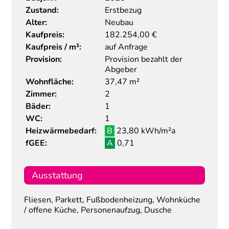
Zustand:
Erstbezug
Alter:
Neubau
Kaufpreis:
182.254,00
€
Kaufpreis / m²:
auf Anfrage
Provision:
Provision bezahlt der
Abgeber
Wohnfläche:
37,47 m²
Zimmer:
2
Bäder:
1
WC:
1
Heizwärmebedarf:
B
23,80 kWh/m²a
fGEE:
A
0,71
Ausstattung
Fliesen, Parkett, Fußbodenheizung, Wohnküche
/ offene Küche, Personenaufzug, Dusche