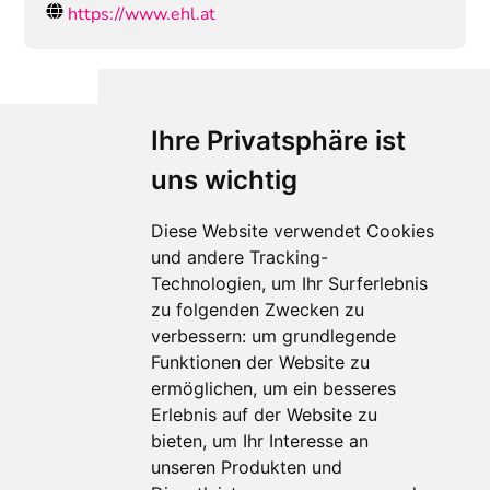
https://www.ehl.at
Ihre Privatsphäre ist
uns wichtig
Diese Website verwendet Cookies
und andere Tracking-
Technologien, um Ihr Surferlebnis
zu folgenden Zwecken zu
Für Makler:innen
verbessern:
um grundlegende
Über Uns
Funktionen der Website zu
Vorteile
ermöglichen
,
um ein besseres
Kontakt
Erlebnis auf der Website zu
Software Partner
bieten
,
um Ihr Interesse an
Teilnahme
unseren Produkten und