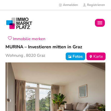
Anmelden
Registrieren
Home
Immobilie merken
MURINA – Investieren mitten in Graz
Immobilien
Wohnung
,
8020
Graz
Fotos
Karte
Mitglieder
News