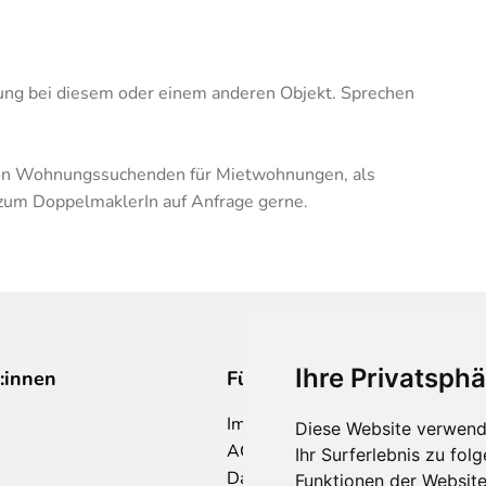
rung bei diesem oder einem anderen Objekt. Sprechen
 von Wohnungssuchenden für Mietwohnungen, als
 zum DoppelmaklerIn auf Anfrage gerne.
Ihre Privatsphä
:innen
Für Makler:innen
Impressum
Diese Website verwend
AGB
Ihr Surferlebnis zu fo
Datenschutzklärung
Funktionen der Websit