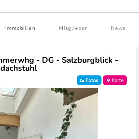
Immobilien
Mitglieder
News
mmerwhg - DG - Salzburgblick -
tdachstuhl
Fotos
Karte