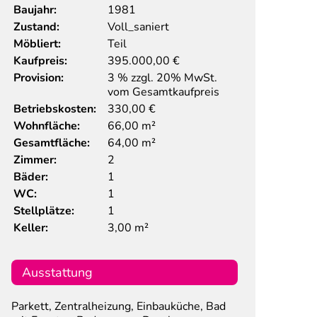
Baujahr:
1981
Zustand:
Voll_saniert
Möbliert:
Teil
Kaufpreis:
395.000,00
€
Provision:
3 % zzgl. 20% MwSt.
vom Gesamtkaufpreis
Betriebskosten:
330,00 €
Wohnfläche:
66,00 m²
Gesamtfläche:
64,00 m²
Zimmer:
2
Bäder:
1
WC:
1
Stellplätze:
1
Keller:
3,00 m²
Ausstattung
Parkett, Zentralheizung, Einbauküche, Bad