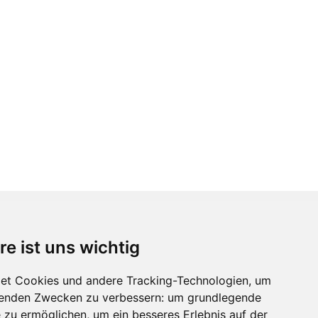
re ist uns wichtig
Immobilienmarktplatz Newsletter
Erhalten Sie regelmäßig Neuigkeiten und
et Cookies und andere Tracking-Technologien, um
Serviceangebote zu Themen rund um die
lgenden Zwecken zu verbessern:
um grundlegende
Immobilie.
e zu ermöglichen
,
um ein besseres Erlebnis auf der