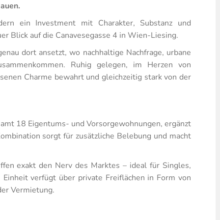
bauen.
dern ein Investment mit Charakter, Substanz und
uer Blick auf die Canavesegasse 4 in Wien-Liesing.
enau dort ansetzt, wo nachhaltige Nachfrage, urbane
r zusammenkommen. Ruhig gelegen, im Herzen von
hsenen Charme bewahrt und gleichzeitig stark von der
esamt 18 Eigentums- und Vorsorgewohnungen, ergänzt
Kombination sorgt für zusätzliche Belebung und macht
en exakt den Nerv des Marktes – ideal für Singles,
 Einheit verfügt über private Freiflächen in Form von
 der Vermietung.