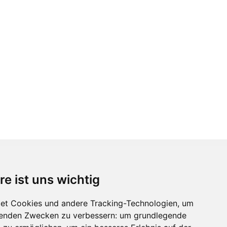
re ist uns wichtig
Immobilienmarktplatz Newsletter
Erhalten Sie regelmäßig Neuigkeiten und
et Cookies und andere Tracking-Technologien, um
Serviceangebote zu Themen rund um die
lgenden Zwecken zu verbessern:
um grundlegende
Immobilie.