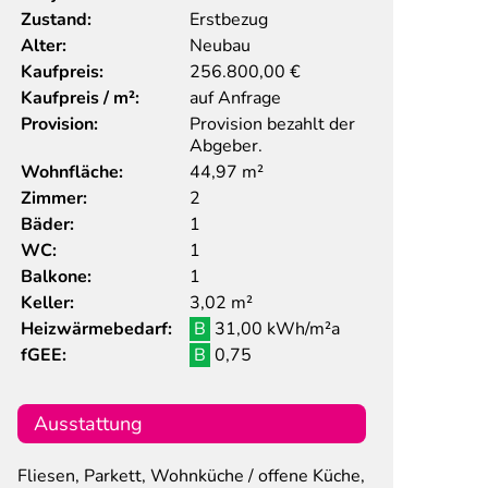
Zustand:
Erstbezug
Alter:
Neubau
Kaufpreis:
256.800,00
€
Kaufpreis / m²:
auf Anfrage
Provision:
Provision bezahlt der
Abgeber.
Wohnfläche:
44,97 m²
Zimmer:
2
Bäder:
1
WC:
1
Balkone:
1
Keller:
3,02 m²
Heizwärmebedarf:
B
31,00 kWh/m²a
fGEE:
B
0,75
Ausstattung
Fliesen, Parkett, Wohnküche / offene Küche,