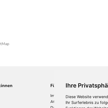
etMap
Ihre Privatsphä
:innen
Für Makler:innen
Impressum
Diese Website verwend
AGB
Ihr Surferlebnis zu fo
Datenschutzklärung