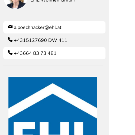
EHL Wohnen GmbH
a.poechhacker@ehl.at
+4315127690 DW 411
+43664 83 73 481