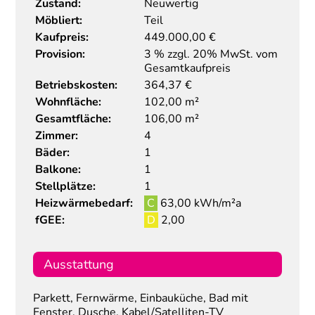
Zustand:
Neuwertig
Möbliert:
Teil
Kaufpreis:
449.000,00
€
Provision:
3 % zzgl. 20% MwSt. vom
Gesamtkaufpreis
Betriebskosten:
364,37 €
Wohnfläche:
102,00 m²
Gesamtfläche:
106,00 m²
Zimmer:
4
Bäder:
1
Balkone:
1
Stellplätze:
1
Heizwärmebedarf:
C
63,00 kWh/m²a
fGEE:
D
2,00
Ausstattung
Parkett, Fernwärme, Einbauküche, Bad mit
Fenster, Dusche, Kabel/Satelliten-TV