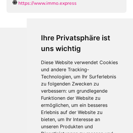
https://www.immo.express
Ihre Privatsphäre ist
uns wichtig
Diese Website verwendet Cookies
und andere Tracking-
Technologien, um Ihr Surferlebnis
Für Makler:innen
zu folgenden Zwecken zu
verbessern:
um grundlegende
Über Uns
Funktionen der Website zu
Vorteile
ermöglichen
,
um ein besseres
Kontakt
Erlebnis auf der Website zu
Software Partner
bieten
,
um Ihr Interesse an
Teilnahme
unseren Produkten und