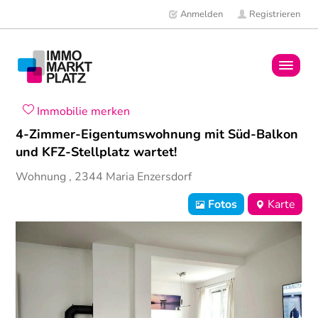
Anmelden
Registrieren
Home
Immobilie merken
4-Zimmer-Eigentumswohnung mit Süd-Balkon
Immobilien
und KFZ-Stellplatz wartet!
Wohnung
,
2344
Maria Enzersdorf
Mitglieder
Fotos
Karte
News