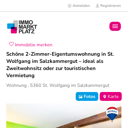
Anmelden
Registrieren
Home
Immobilie merken
Schöne 2-Zimmer-Eigentumswohnung in St.
Immobilien
Wolfgang im Salzkammergut – ideal als
Zweitwohnsitz oder zur touristischen
Mitglieder
Vermietung
Wohnung
,
5360
St. Wolfgang im Salzkammergut
News
Fotos
Karte