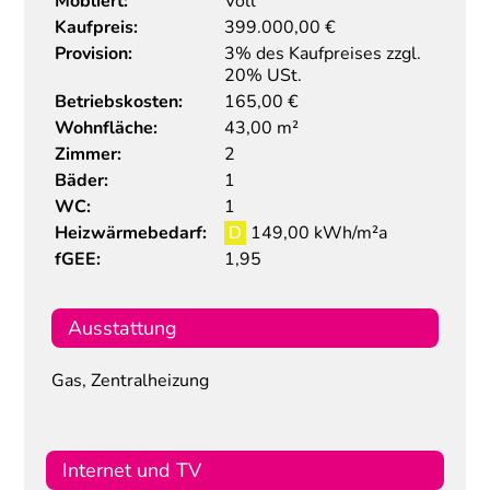
Möbliert:
Voll
Kaufpreis:
399.000,00
€
Provision:
3% des Kaufpreises zzgl.
20% USt.
Betriebskosten:
165,00 €
Wohnfläche:
43,00 m²
Zimmer:
2
Bäder:
1
WC:
1
Heizwärmebedarf:
D
149,00 kWh/m²a
fGEE:
1,95
Ausstattung
Gas, Zentralheizung
Internet und TV