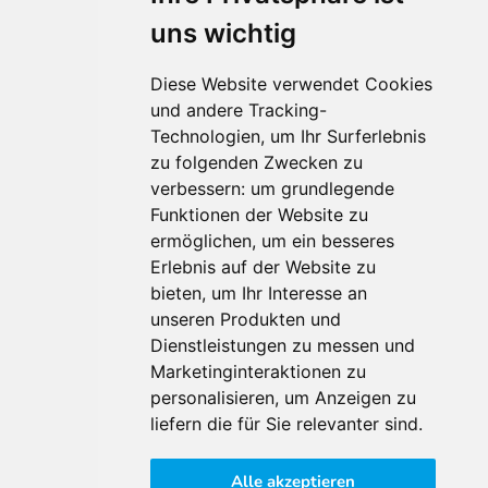
uns wichtig
Diese Website verwendet Cookies
und andere Tracking-
Technologien, um Ihr Surferlebnis
Für Makler:innen
zu folgenden Zwecken zu
verbessern:
um grundlegende
Über Uns
Funktionen der Website zu
Vorteile
ermöglichen
,
um ein besseres
Kontakt
Erlebnis auf der Website zu
Software Partner
bieten
,
um Ihr Interesse an
Teilnahme
unseren Produkten und
FAQ
Dienstleistungen zu messen und
Marketinginteraktionen zu
personalisieren
,
um Anzeigen zu
Für Makler:innen
liefern die für Sie relevanter sind
.
Impressum
Alle akzeptieren
AGB