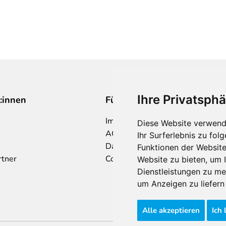
Ihre Privatsphä
:innen
Für Makler:innen
Impressum
Diese Website verwend
AGB
Ihr Surferlebnis zu fo
Datenschutzklärung
Funktionen der Websit
rtner
Cookie Richtlinie
Website zu bieten
,
um I
Dienstleistungen zu me
um Anzeigen zu liefern 
Alle akzeptieren
Ich 