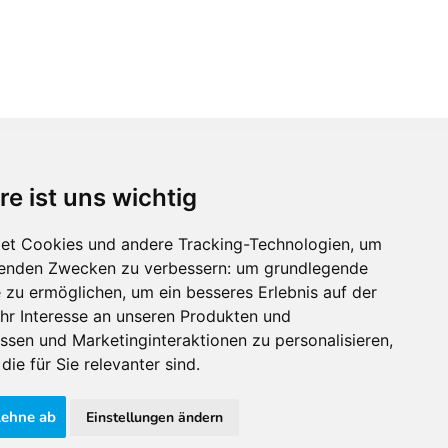
re ist uns wichtig
Immobilienmarktplatz Newsletter
Erhalten Sie regelmäßig Neuigkeiten und
et Cookies und andere Tracking-Technologien, um
Serviceangebote zu Themen rund um die
lgenden Zwecken zu verbessern:
um grundlegende
Immobilie.
e zu ermöglichen
,
um ein besseres Erlebnis auf der
hr Interesse an unseren Produkten und
ssen und Marketinginteraktionen zu personalisieren
,
die für Sie relevanter sind
.
lehne ab
Einstellungen ändern