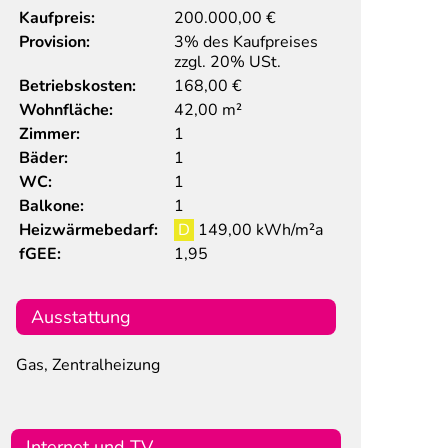
Kaufpreis:
200.000,00
€
Provision:
3% des Kaufpreises
zzgl. 20% USt.
Betriebskosten:
168,00 €
Wohnfläche:
42,00 m²
Zimmer:
1
Bäder:
1
WC:
1
Balkone:
1
Heizwärmebedarf:
D
149,00 kWh/m²a
fGEE:
1,95
Ausstattung
Gas, Zentralheizung
Internet und TV