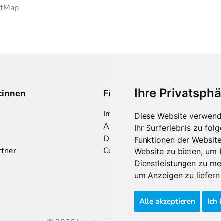
etMap
Ihre Privatsphä
:innen
Für Makler:innen
Impressum
Diese Website verwend
AGB
Ihr Surferlebnis zu fo
Datenschutzklärung
Funktionen der Websit
rtner
Cookie Richtlinie
Website zu bieten
,
um I
Dienstleistungen zu me
um Anzeigen zu liefern 
Alle akzeptieren
Ich 