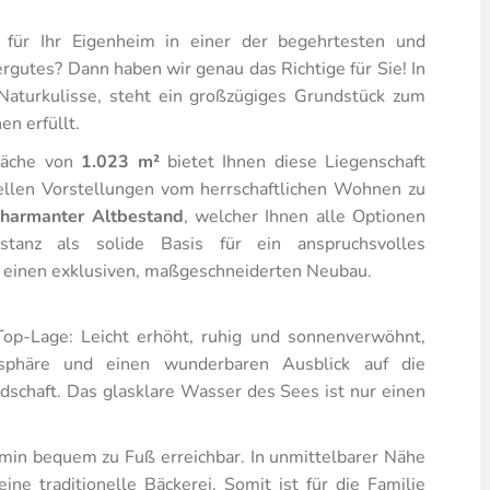
für Ihr Eigenheim in einer der begehrtesten und
gutes? Dann haben wir genau das Richtige für Sie! In
Naturkulisse, steht ein großzügiges Grundstück zum
n erfüllt.
fläche von
1.023 m²
bietet Ihnen diese Liegenschaft
uellen Vorstellungen vom herrschaftlichen Wohnen zu
charmanter Altbestand
, welcher Ihnen alle Optionen
stanz als solide Basis für ein anspruchsvolles
für einen exklusiven, maßgeschneiderten Neubau.
Top-Lage: Leicht erhöht, ruhig und sonnenverwöhnt,
sphäre und einen wunderbaren Ausblick auf die
schaft. Das glasklare Wasser des Sees ist nur einen
min bequem zu Fuß erreichbar. In unmittelbarer Nähe
ne traditionelle Bäckerei. Somit ist für die Familie