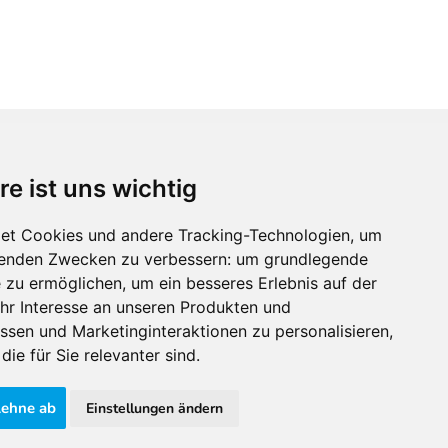
re ist uns wichtig
Immobilienmarktplatz Newsletter
Erhalten Sie regelmäßig Neuigkeiten und
et Cookies und andere Tracking-Technologien, um
Serviceangebote zu Themen rund um die
lgenden Zwecken zu verbessern:
um grundlegende
Immobilie.
e zu ermöglichen
,
um ein besseres Erlebnis auf der
hr Interesse an unseren Produkten und
ssen und Marketinginteraktionen zu personalisieren
,
die für Sie relevanter sind
.
lehne ab
Einstellungen ändern