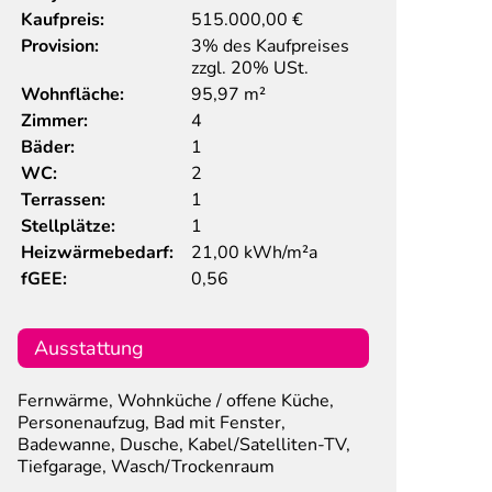
Kaufpreis:
515.000,00
€
Provision:
3% des Kaufpreises
zzgl. 20% USt.
Wohnfläche:
95,97 m²
Zimmer:
4
Bäder:
1
WC:
2
Terrassen:
1
Stellplätze:
1
Heizwärmebedarf:
21,00 kWh/m²a
fGEE:
0,56
Ausstattung
Fernwärme, Wohnküche / offene Küche,
Personenaufzug, Bad mit Fenster,
Badewanne, Dusche, Kabel/Satelliten-TV,
Tiefgarage, Wasch/Trockenraum