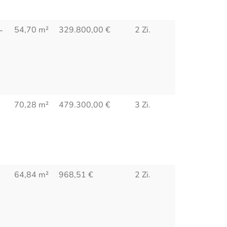
54,70 m²
329.800,00
€
2 Zi.
–
70,28 m²
479.300,00
€
3 Zi.
64,84 m²
968,51
€
2 Zi.