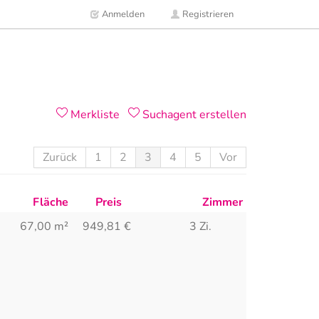
Anmelden
Registrieren
Merkliste
Suchagent erstellen
Zurück
1
2
3
4
5
Vor
Fläche
Preis
Zimmer
67,00 m²
949,81
€
3 Zi.