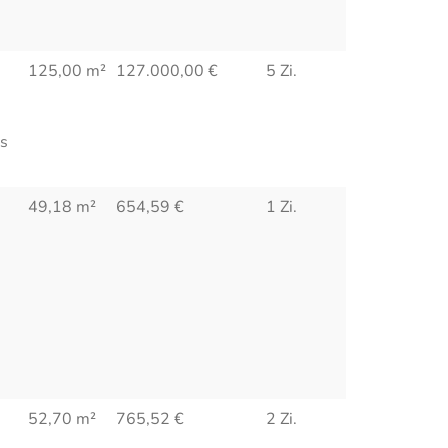
125,00 m²
127.000,00
€
5 Zi.
ms
49,18 m²
654,59
€
1 Zi.
52,70 m²
765,52
€
2 Zi.