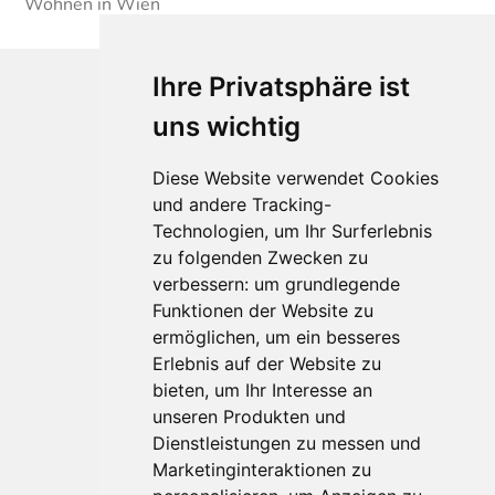
Wohnen in Wien
Ihre Privatsphäre ist
uns wichtig
Diese Website verwendet Cookies
und andere Tracking-
Technologien, um Ihr Surferlebnis
Für Makler:innen
zu folgenden Zwecken zu
verbessern:
um grundlegende
Über Uns
Funktionen der Website zu
Vorteile
ermöglichen
,
um ein besseres
Kontakt
Erlebnis auf der Website zu
Software Partner
bieten
,
um Ihr Interesse an
Teilnahme
unseren Produkten und
FAQ
Dienstleistungen zu messen und
Marketinginteraktionen zu