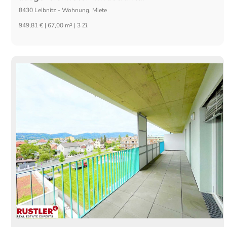
8430
Leibnitz
-
Wohnung
,
Miete
949,81 € | 67,00 m² | 3 Zi.