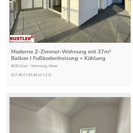
Moderne 2-Zimmer-Wohnung mit 37m²
Balkon I Fußbodenheizung + Kühlung
8020
Graz
-
Wohnung
,
Miete
827,40 € | 53,44 m² | 2 Zi.