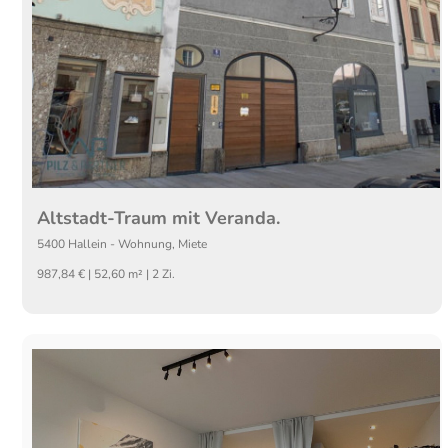
Altstadt-Traum mit Veranda.
5400
Hallein
-
Wohnung
,
Miete
987,84 € | 52,60 m² | 2 Zi.