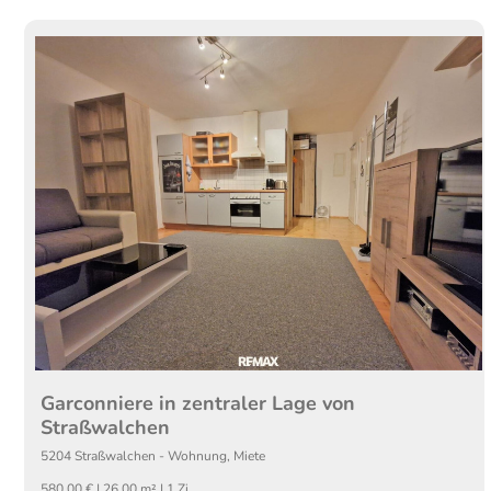
Garconniere in zentraler Lage von
Straßwalchen
5204
Straßwalchen
-
Wohnung
,
Miete
580,00 € | 26,00 m² | 1 Zi.