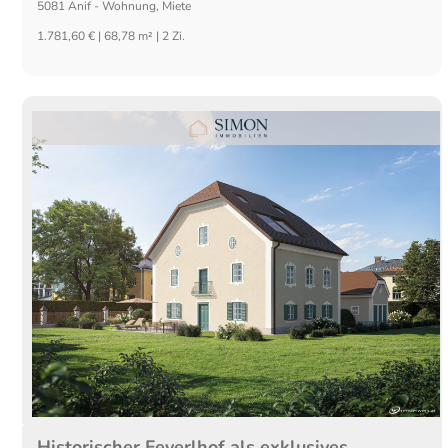
5081
Anif
-
Wohnung
,
Miete
1.781,60 € | 68,78 m² | 2 Zi.
Historischer Feyerlhof als exklusives