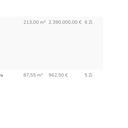
213,00 m²
2.390.000,00
€
6 Zi.
87,55 m²
962,50
€
5 Zi.
um