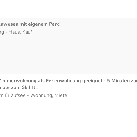
Anwesen mit eigenem Park!
ng
-
Haus
,
Kauf
 Zimmerwohnung als Ferienwohnung geeignet - 5 Minuten z
ute zum Skilift !
m Erlaufsee
-
Wohnung
,
Miete