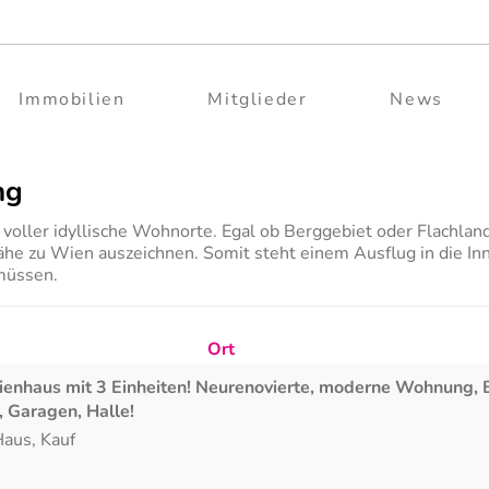
Immobilien
Mitglieder
News
ng
oller idyllische Wohnorte. Egal ob Berggebiet oder Flachland
ähe zu Wien auszeichnen. Somit steht einem Ausflug in die In
müssen.
Ort
enhaus mit 3 Einheiten! Neurenovierte, moderne Wohnung, 
 Garagen, Halle!
Haus
,
Kauf