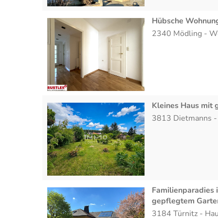
Hübsche Wohnung 
2340
Mödling
-
W
Kleines Haus mit
3813
Dietmanns
Familienparadies 
gepflegtem Garte
3184
Türnitz
-
Ha