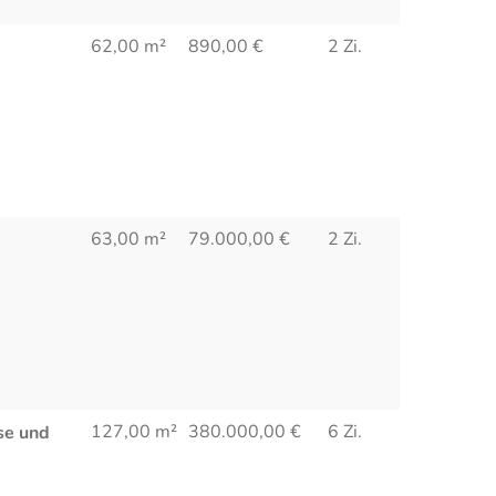
62,00 m²
890,00
€
2 Zi.
63,00 m²
79.000,00
€
2 Zi.
127,00 m²
380.000,00
€
6 Zi.
se und