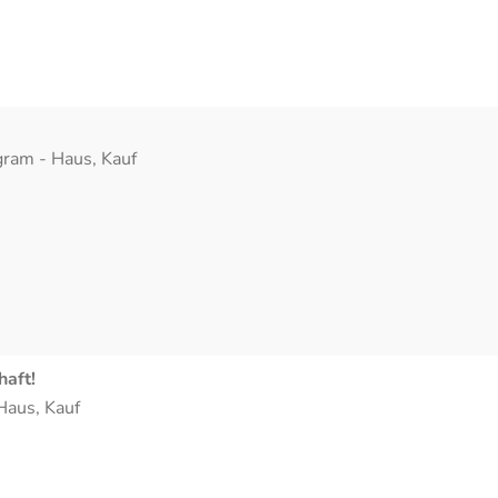
gram
-
Haus
,
Kauf
haft!
Haus
,
Kauf