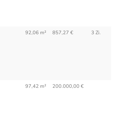
92,06 m²
857,27
€
3 Zi.
97,42 m²
200.000,00
€