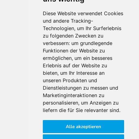
Diese Website verwendet Cookies
und andere Tracking-
Technologien, um Ihr Surferlebnis
Für Makler:innen
zu folgenden Zwecken zu
verbessern:
um grundlegende
Über Uns
Funktionen der Website zu
Vorteile
ermöglichen
,
um ein besseres
Kontakt
Erlebnis auf der Website zu
Software Partner
bieten
,
um Ihr Interesse an
Teilnahme
unseren Produkten und
FAQ
Dienstleistungen zu messen und
Marketinginteraktionen zu
personalisieren
,
um Anzeigen zu
Für Makler:innen
liefern die für Sie relevanter sind
.
Impressum
Alle akzeptieren
AGB
Datenschutzklärung