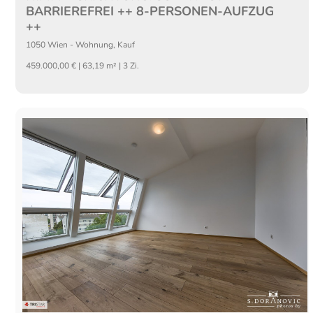
BARRIEREFREI ++ 8-PERSONEN-AUFZUG
++
1050
Wien
-
Wohnung
,
Kauf
459.000,00 € | 63,19 m² | 3 Zi.