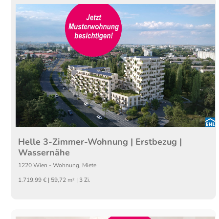
Helle 3-Zimmer-Wohnung | Erstbezug |
Wassernähe
1220
Wien
-
Wohnung
,
Miete
1.719,99 € | 59,72 m² | 3 Zi.