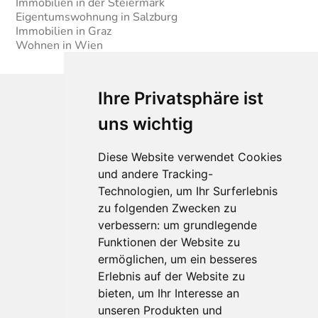
Immobilien in der Steiermark
Eigentumswohnung in Salzburg
Immobilien in Graz
Wohnen in Wien
Ihre Privatsphäre ist
uns wichtig
Diese Website verwendet Cookies
und andere Tracking-
Technologien, um Ihr Surferlebnis
Für Makler:innen
zu folgenden Zwecken zu
verbessern:
um grundlegende
Über Uns
Funktionen der Website zu
Vorteile
ermöglichen
,
um ein besseres
Kontakt
Erlebnis auf der Website zu
Software Partner
bieten
,
um Ihr Interesse an
Teilnahme
unseren Produkten und