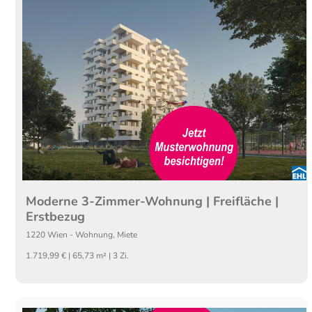
Moderne 3-Zimmer-Wohnung | Freifläche |
Erstbezug
1220
Wien
-
Wohnung
,
Miete
1.719,99 € | 65,73 m² | 3 Zi.