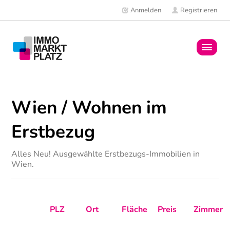
Anmelden
Registrieren
Home
Wien / Wohnen im
Immobilien
Erstbezug
Mitglieder
Alles Neu! Ausgewählte Erstbezugs-Immobilien in
News
Wien.
PLZ
Ort
Fläche
Preis
Zimmer