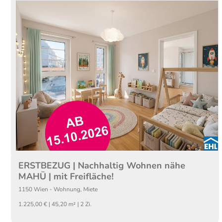
ERSTBEZUG | Nachhaltig Wohnen nähe
MAHÜ | mit Freifläche!
1150
Wien
-
Wohnung
,
Miete
1.225,00 € | 45,20 m² | 2 Zi.