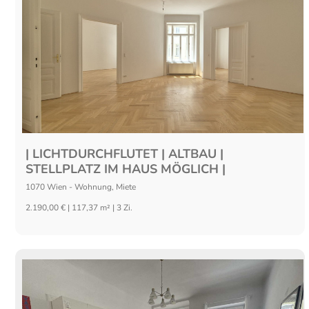
| LICHTDURCHFLUTET | ALTBAU |
STELLPLATZ IM HAUS MÖGLICH |
1070
Wien
-
Wohnung
,
Miete
2.190,00 € | 117,37 m² | 3 Zi.