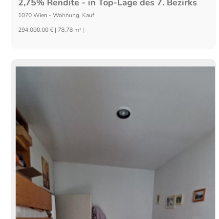
2,75% Rendite - in Top-Lage des 7. Bezirks
1070
Wien
-
Wohnung
,
Kauf
294.000,00 € | 78,78 m² |