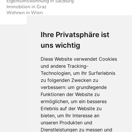
Eigentumswohnung in Salzburg
Immobilien in Graz
Wohnen in Wien
Ihre Privatsphäre ist
uns wichtig
Diese Website verwendet Cookies
und andere Tracking-
Technologien, um Ihr Surferlebnis
Für Makler:innen
zu folgenden Zwecken zu
verbessern:
um grundlegende
Über Uns
Funktionen der Website zu
Vorteile
ermöglichen
,
um ein besseres
Kontakt
Erlebnis auf der Website zu
Software Partner
bieten
,
um Ihr Interesse an
Teilnahme
unseren Produkten und
FAQ
Dienstleistungen zu messen und